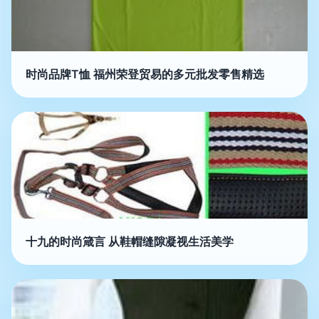
时尚品牌T恤 福州荣登贸易的多元批发零售精选
十九的时尚箴言 从鞋帽缝隙凝视生活美学